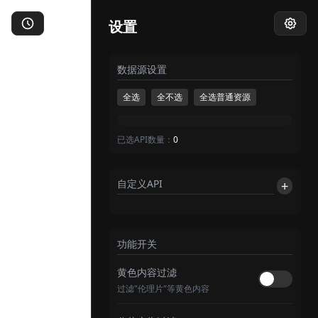
LibreTV
设置
×
数据源设置
自由观影，畅享精彩
全选
全不选
全选普通资源
已选API数量：
0
自定义API
+
功能开关
黄色内容过滤
过滤"伦理片"等黄色内容